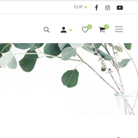
|
EUR
0
0