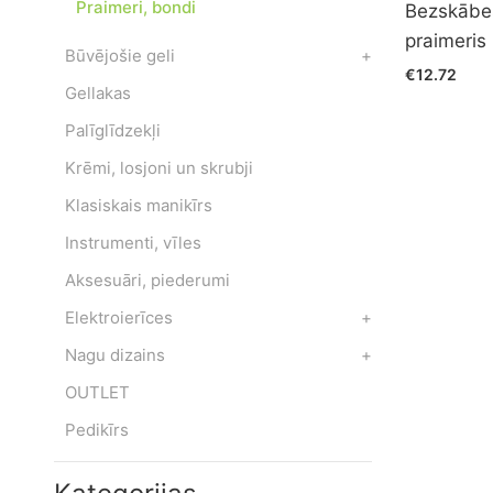
Praimeri, bondi
Bezskābe
praimeris
Būvējošie geli
+
€12.72
Gellakas
Palīglīdzekļi
Krēmi, losjoni un skrubji
Klasiskais manikīrs
Instrumenti, vīles
Aksesuāri, piederumi
Elektroierīces
+
Nagu dizains
+
OUTLET
Pedikīrs