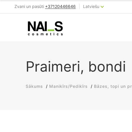
|
Zvani un pasūti
+37120446646
Latviešu
Praimeri, bondi
Sākums
Manikīrs/Pedikīrs
Bāzes, topi un pr