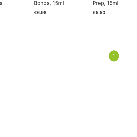
s
Bonds, 15ml
Prep, 15ml
€6.98
€5.50
1
(current)