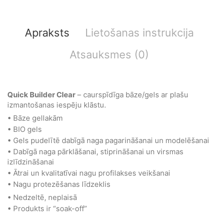
Apraksts
Lietošanas instrukcija
Atsauksmes (0)
Quick Builder Clear
– caurspīdīga bāze/gels ar plašu
izmantošanas iespēju klāstu.
• Bāze gellakām
• BIO gels
• Gels pudelītē dabīgā naga pagarināšanai un modelēšanai
• Dabīgā naga pārklāšanai, stiprināšanai un virsmas
izlīdzināšanai
• Ātrai un kvalitatīvai nagu profilakses veikšanai
• Nagu protezēšanas līdzeklis
• Nedzeltē, neplaisā
• Produkts ir “soak-off”