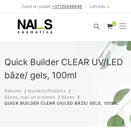
|
Zvani un pasūti
+37120446646
Latviešu
0
Quick Builder CLEAR UV/LED
bāze/ gels, 100ml
Sākums
Manikīrs/Pedikīrs
Bāzes, topi un praimeri
Bāzes
QUICK BUILDER CLEAR UV/LED BĀZE/ GELS, 100ML