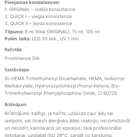
Pieejamas konsistences:
1. ORIGINAL – vidēja konsistence
2. QUICK I – viegla konsistence
3. QUICK II – bieza konsistence
Tilpums:
8 ml (tikai ORIGINAL), 15 ml, 100 ml
Polim. laiks:
LED 30 sek., UV 1 min
Ražotājs
Prominence SIA
Sastāvdaļas
Di-HEMA Trimethylhexyl Dicarbamate, HEMA, Isobornyl
Methacrylate, Hydroxycyclohexyl Phenyl Ketone, Bis-
Trimethylbenzoyl Phenylphosphine Oxide, CI 60725.
Brīdinājumi
Brīdinājumi: kaitīgs, ja norīts, uzsūcas caur ādu vai
ieelpots; var izraisīt alerģisku ādas reakciju; neizsmidzināt
un nesildīt; kairina acis un elpceļus; tikai profesionālai
lietošanai; uzglabāt līdz 26°C, sargāt no karstuma.