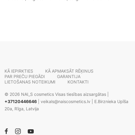
KĀ IEPIRKTIES
KĀ APMAKSĀT RĒĶINUS
PAR PREČU PIEGĀDI
GARANTIJA
LIETOŠANAS NOTEIKUMI
KONTAKTI
© 2026 NAI_S cosmetics Visas tiesības aizsargātas |
+37120446646
|
veikals@naiscosmetics.lv
| E.Birznieka Upīša
20a, Rīga, Latvija