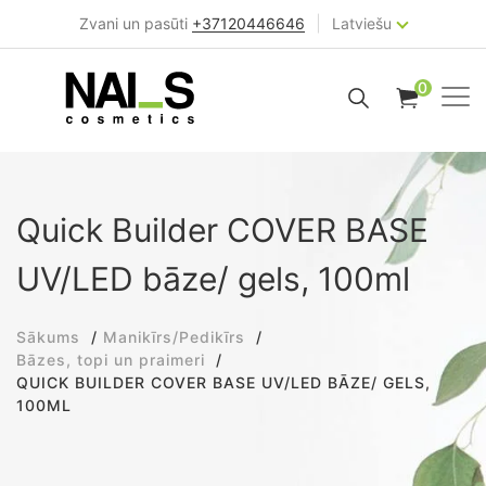
|
Zvani un pasūti
+37120446646
Latviešu
0
Quick Builder COVER BASE
UV/LED bāze/ gels, 100ml
Sākums
Manikīrs/Pedikīrs
Bāzes, topi un praimeri
QUICK BUILDER COVER BASE UV/LED BĀZE/ GELS,
100ML