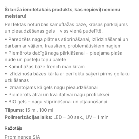
Šī brīža iemīlētākais produkts, kas nepieviļ nevienu
meistaru!
Perfektas noturības kamuflāžas bāze, krāsas pārklājums
un pieaudzēšanas gels – viss vienā pudelītē.
• Paredzēts naga plātnes stiprināšanai, izlīdzināšanai un
darbam ar vājiem, trausliem, problemātiskiem nagiem
• Piemērots dabīgā naga pārklāšanai – pieejama plaša
nude un pasteļu toņu palete
• Kamuflāžas bāze french manikīram
• Izlīdzinoša bāzes kārta ar perfektu saķeri pirms gellaku
uzklāšanas
• Izmantojams kā gels nagu pieaudzēšanai
• Piemērots ātrai un kvalitatīvai nagu profilaksei
• BIO gels – nagu stiprināšanai un atjaunošanai
Tilpums:
15 ml, 100 ml
Polimerizācijas laiks:
LED – 30 sek., UV – 1 min
Ražotājs
Prominence SIA