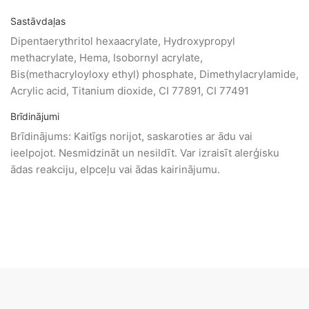
Sastāvdaļas
Dipentaerythritol hexaacrylate, Hydroxypropyl
methacrylate, Hema, Isobornyl acrylate,
Bis(methacryloyloxy ethyl) phosphate, Dimethylacrylamide,
Acrylic acid, Titanium dioxide, CI 77891, CI 77491
Brīdinājumi
Brīdinājums: Kaitīgs norijot, saskaroties ar ādu vai
ieelpojot. Nesmidzināt un nesildīt. Var izraisīt alerģisku
ādas reakciju, elpceļu vai ādas kairinājumu.