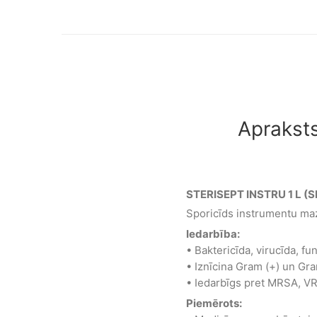
Aprakst
STERISEPT INSTRU 1 L (
Sporicīds instrumentu maz
Iedarbība:
• Baktericīda, virucīda, fu
• Iznīcina Gram (+) un Gra
• Iedarbīgs pret MRSA, VRE
Piemērots: