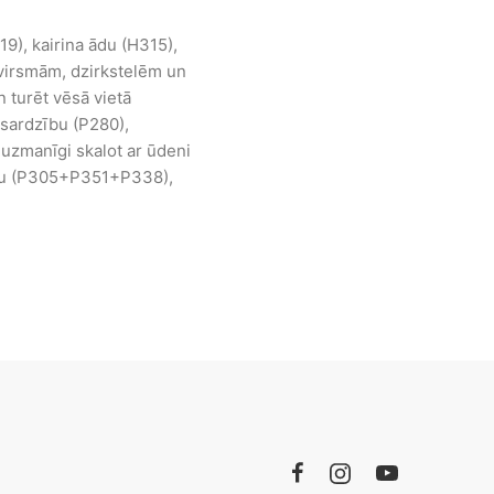
9), kairina ādu (H315),
 virsmām, dzirkstelēm un
n turēt vēsā vietā
zsardzību (P280),
zmanīgi skalot ar ūdeni
ošanu (P305+P351+P338),