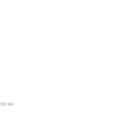
C12–14)