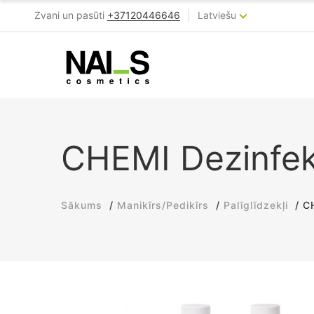
|
Zvani un pasūti
+37120446646
Latviešu
CHEMI Dezinfekc
Sākums
Manikīrs/Pedikīrs
Palīglīdzekļi
C