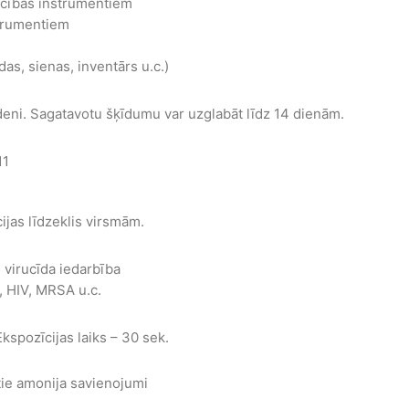
ecības instrumentiem
trumentiem
das, sienas, inventārs u.c.)
deni. Sagatavotu šķīdumu var uzglabāt līdz 14 dienām.
11
ijas līdzeklis virsmām.
n virucīda iedarbība
, HIV, MRSA u.c.
kspozīcijas laiks – 30 sek.
tie amonija savienojumi