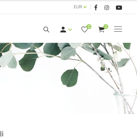
|
EUR
0
0
ļi