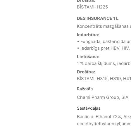
Drošība:
BĪSTAMI! H225
DES INSURANCE 1 L
Koncentrēts mazgāšanas un
Iedarbība:
• Fungicīda, baktericīda u
• Iedarbīgs pret HBV, HIV
Lietošana:
1 % darba šķīdums, iedarbī
Drošība:
BĪSTAMI! H315, H319, H41
Ražotājs
Chemi Pharm Group, SIA
Sastāvdaļas
Bacticid: Ethanol 72%, Al
dimethyl(ethylbenzyl)amm