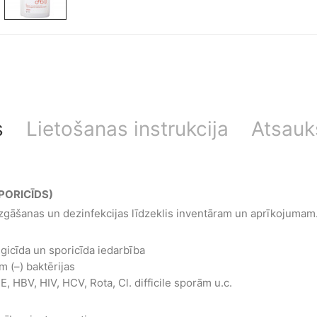
s
Lietošanas instrukcija
Atsauk
SPORICĪDS)
gāšanas un dezinfekcijas līdzeklis inventāram un aprīkojumam
ngicīda un sporicīda iedarbība
m (–) baktērijas
, HBV, HIV, HCV, Rota, Cl. difficile sporām u.c.