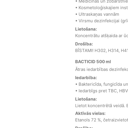
• Medicīnas un zobārstni
• Kosmetoloģiskajiem ins
• Ultraskaņas vannām
• Virsmu dezinfekcijai (grī
Lietošana:
Koncentrātu atšķaida ar ū
Drošība:
BĪSTAMI! H302, H314, H4
BACTICID 500 ml
Ātras iedarbības dezinfekc
Iedarbība:
• Baktericīda, fungicīda u
• Iedarbīgs pret TBC, HBV
Lietošana:
Lietot koncentrētā veidā. E
Aktīvās vielas:
Etanols 72 %, četraizvieto