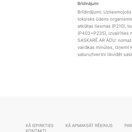
Brīdinājumi
Brīdinājumi: Uzliesmojošs 
toksisks ūdens organismie
atklātas liesmas (P210), tu
(P403+P235), izvairīties 
SASKARĒ AR ĀDU: nomazgā
vairākas minūtes, izņemt k
saturu/tvertni likvidēt sa
KĀ IEPIRKTIES
KĀ APMAKSĀT RĒĶINUS
PAR
KONTAKTI