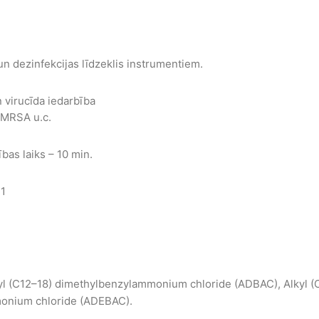
 dezinfekcijas līdzeklis instrumentiem.
n virucīda iedarbība
, MRSA u.c.
bas laiks – 10 min.
1
kyl (C12–18) dimethylbenzylammonium chloride (ADBAC), Alkyl (
onium chloride (ADEBAC).