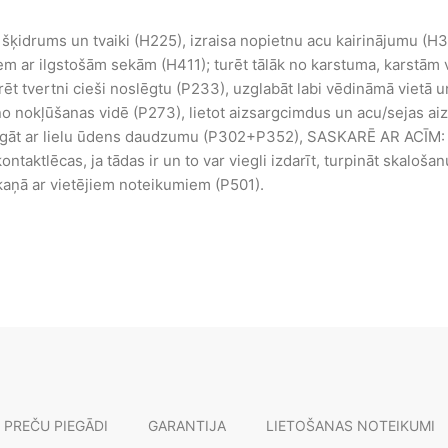
šķidrums un tvaiki (H225), izraisa nopietnu acu kairinājumu (H31
m ar ilgstošām sekām (H411); turēt tālāk no karstuma, karstām
rēt tvertni cieši noslēgtu (P233), uzglabāt labi vēdināmā vietā u
no nokļūšanas vidē (P273), lietot aizsargcimdus un acu/sejas ai
t ar lielu ūdens daudzumu (P302+P352), SASKARĒ AR ACĪM: u
ontaktlēcas, ja tādas ir un to var viegli izdarīt, turpināt skal
skaņā ar vietējiem noteikumiem (P501).
 PREČU PIEGĀDI
GARANTIJA
LIETOŠANAS NOTEIKUMI